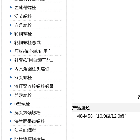
差速器螺栓
活节螺栓
六角螺栓
轮辋螺栓
轮辋螺栓总成
压板/偏心轴/矿用自..
衬套/矿用自卸车配..
内六角圆柱头螺钉
双头螺栓
液压泵连接螺栓螺母
异形螺栓
u型螺栓
产品描述
沉头方颈螺栓
M8-M56（10.9级/12.9级）
法兰面带齿螺栓
法兰面螺母
防松连接螺栓幅