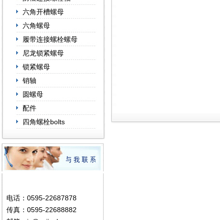
六角开槽螺母
六角螺母
履带连接螺栓螺母
尼龙锁紧螺母
锁紧螺母
销轴
圆螺母
配件
四角螺栓bolts
电话：0595-22687878
传真：0595-22688882