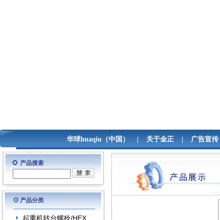
华球huaqiu（中国）
|
关于金正
|
广告宣传
产品搜索
产品分类
起重机转台螺栓/HEX..